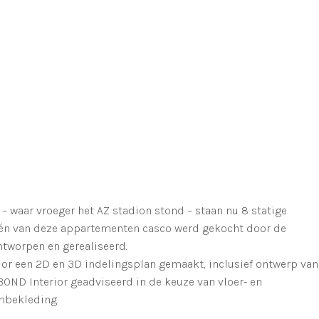
– waar vroeger het AZ stadion stond – staan nu 8 statige
én van deze appartementen casco werd gekocht door de
ntworpen en gerealiseerd.
ior een 2D en 3D indelingsplan gemaakt, inclusief ontwerp van
OND Interior geadviseerd in de keuze van vloer- en
ambekleding.